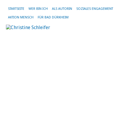
STARTSEITE
WER BIN ICH
ALS AUTORIN
SOZIALES ENGAGEMENT
AKTION MENSCH
FÜR BAD DÜRKHEIM
T
–
u
K
22.
Feb
20
vo
Chr
Sch
|
Kei
Ko
Di
Th
ne