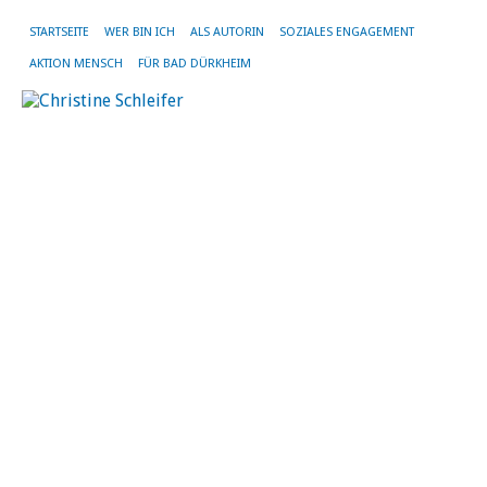
STARTSEITE
WER BIN ICH
ALS AUTORIN
SOZIALES ENGAGEMENT
AKTION MENSCH
FÜR BAD DÜRKHEIM
T
Be
di
Ve
bi
ich
pe
an
un
fr
mi
üb
Ge
Tr
Sie