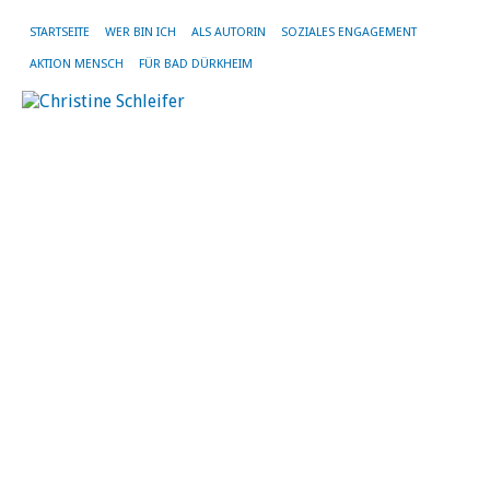
STARTSEITE
WER BIN ICH
ALS AUTORIN
SOZIALES ENGAGEMENT
AKTION MENSCH
FÜR BAD DÜRKHEIM
SC
AR
ZE
B
D
A
fü
T
a
de
B
8.
Okt
20
vo