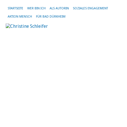
STARTSEITE
WER BIN ICH
ALS AUTORIN
SOZIALES ENGAGEMENT
AKTION MENSCH
FÜR BAD DÜRKHEIM
SC
AR
T
DE
LA
DE
BA
SC
Di
Vo
de
L
de
B
S
e.