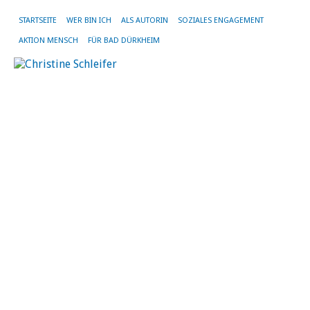
STARTSEITE
WER BIN ICH
ALS AUTORIN
SOZIALES ENGAGEMENT
AKTION MENSCH
FÜR BAD DÜRKHEIM
SC
AR
ST
WE
B
S
fe
H
i
D
Fa
A
25
wa