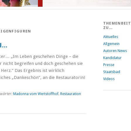
THEMENBEI
ZU…
LIGENFIGUREN
Aktuelles
Allgemein
il…
Autoren News
iter… „Im Leben geschehen Dinge – die
Kandidatur
nicht begreifen und doch geschehen sie
Presse
 Herz.“ Das Ergebnis ist wirklich
Staatsbad
liches „Dankeschön“, an die Restauratorin!
Videos
wörter:
Madonna vom Wertstoffhof
,
Restauration