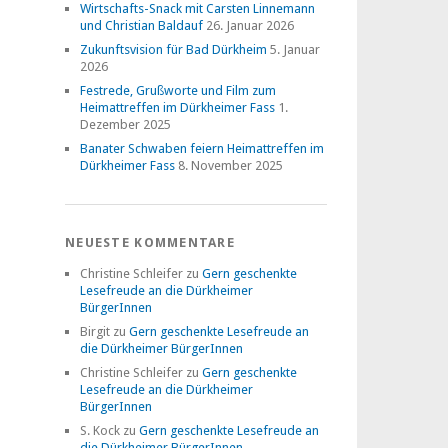
Wirtschafts-Snack mit Carsten Linnemann
und Christian Baldauf
26. Januar 2026
Zukunftsvision für Bad Dürkheim
5. Januar
2026
Festrede, Grußworte und Film zum
Heimattreffen im Dürkheimer Fass
1.
Dezember 2025
Banater Schwaben feiern Heimattreffen im
Dürkheimer Fass
8. November 2025
NEUESTE KOMMENTARE
Christine Schleifer
zu
Gern geschenkte
Lesefreude an die Dürkheimer
BürgerInnen
Birgit
zu
Gern geschenkte Lesefreude an
die Dürkheimer BürgerInnen
Christine Schleifer
zu
Gern geschenkte
Lesefreude an die Dürkheimer
BürgerInnen
S. Kock
zu
Gern geschenkte Lesefreude an
die Dürkheimer BürgerInnen