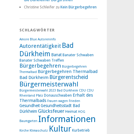
Christine Schleifer
zu
Kein Bürgerbegehren
SCHLAGWÖRTER
Amore Blue
Autoreninfo
Bad
Autorentätigkeit
Dürkheim
Banat
Banater Schwaben
Banater Schwaben Treffen
Bürgerbegehren
Bürgerbegehren
Bürgerbegehren Thermalbad
Thermalbad
Bürgerentscheid
Bad Dürkheim
Bürgermeisterwahl
Bürgermeisterwahl 2023 Bad Dürkheim
CDU
CDU
Erhalt des
Donauschwaben
Rheinland Pfalz
Thermalbads
Frauen wagen Frieden
Gesundheit
Gesundheitsstadt Bad
Glücksfeuer
Dürkheim
Heimat
HOG
Informationen
Baumgarten
Kultur
Kurbetrieb
Kirche
Klimaschutz