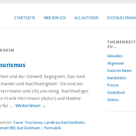
STARTSEITE
WER BIN ICH
ALS AUTORIN
SOZIALES ENG
THEMENBEI
ZU…
RKHEIM
Aktuelles
Allgemein
ourismus
Autoren News
chen und der Umwelt begegnen: Das sind
Kandidatur
 Handel und Nachhaltigkeit! Da sind wir
Presse
 Herrmann und ich) uns einig. Nachhaltiger
Staatsbad
ten Frank Herrmann (Autor) und Nadine
Videos
in für …
Weiterlesen
→
wörter:
Fairer Tourismus
,
Landkreis Bad Dürkheim
,
ment BBS Bad Dürkheim
|
Permalink