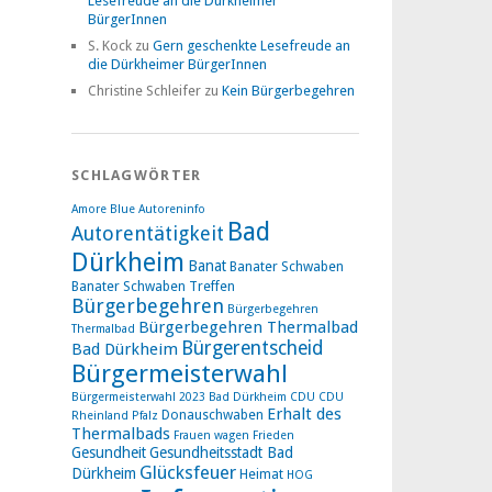
Lesefreude an die Dürkheimer
BürgerInnen
S. Kock
zu
Gern geschenkte Lesefreude an
die Dürkheimer BürgerInnen
Christine Schleifer
zu
Kein Bürgerbegehren
SCHLAGWÖRTER
Amore Blue
Autoreninfo
Bad
Autorentätigkeit
Dürkheim
Banat
Banater Schwaben
Banater Schwaben Treffen
Bürgerbegehren
Bürgerbegehren
Bürgerbegehren Thermalbad
Thermalbad
Bürgerentscheid
Bad Dürkheim
Bürgermeisterwahl
Bürgermeisterwahl 2023 Bad Dürkheim
CDU
CDU
Erhalt des
Donauschwaben
Rheinland Pfalz
Thermalbads
Frauen wagen Frieden
Gesundheit
Gesundheitsstadt Bad
Glücksfeuer
Dürkheim
Heimat
HOG