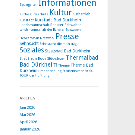
Informationen
Baumgarten
Kultur
Kurbetrieb
Kirche
Klimaschutz
Kurstadt Bad Dürkheim
Kurstadt
Landsmannschaft Banater Schwaben
Landsmannschaft der Banater Schwaben
Presse
Liebesroman
Netzwerk
Sehnsucht
Sehnsucht die mich trägt
Soziales
Staatsbad Bad Dürkheim
Thermalbad
Strauß zum Buch Glücksfeuer
Bad Dürkheim
Therme Bad
Therme
Dürkheim
Umbenennung Straßennamen
VOR-
TOUR der Hoffnung
ARCHIV
Juni 2026
Mai 2026
April 2026
Januar 2026