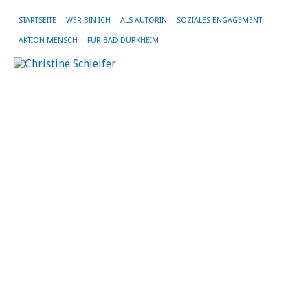
STARTSEITE
WER BIN ICH
ALS AUTORIN
SOZIALES ENGAGEMENT
AKTION MENSCH
FÜR BAD DÜRKHEIM
SC
AR
KU
WE
3.
Ku
W
„P
Ta
Zu
de
Ki
hi
es