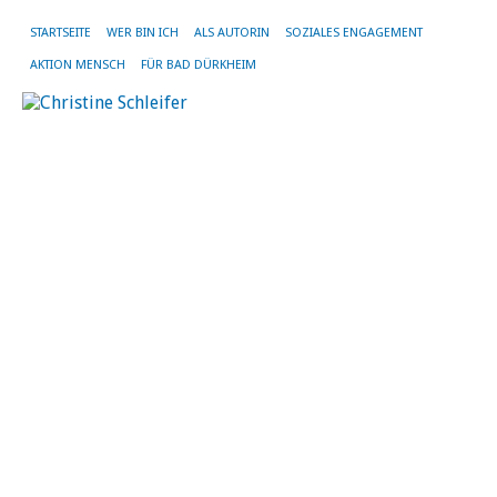
STARTSEITE
WER BIN ICH
ALS AUTORIN
SOZIALES ENGAGEMENT
AKTION MENSCH
FÜR BAD DÜRKHEIM
SC
AR
HO
Gl
au
de
„T
–
H
We
ei
sc