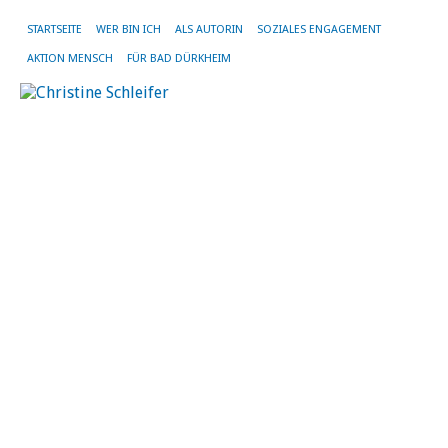
STARTSEITE
WER BIN ICH
ALS AUTORIN
SOZIALES ENGAGEMENT
AKTION MENSCH
FÜR BAD DÜRKHEIM
SC
AR
FR
IN
DE
PF
F
si
m
u
N
st