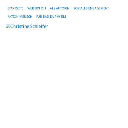
STARTSEITE
WER BIN ICH
ALS AUTORIN
SOZIALES ENGAGEMENT
AKTION MENSCH
FÜR BAD DÜRKHEIM
SC
AR
BI
Wi
Sn
m
Ca
L
u
Ch
Ba