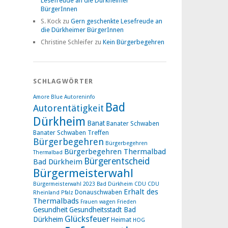
Lesefreude an die Dürkheimer
BürgerInnen
S. Kock
zu
Gern geschenkte Lesefreude an
die Dürkheimer BürgerInnen
Christine Schleifer
zu
Kein Bürgerbegehren
SCHLAGWÖRTER
Amore Blue
Autoreninfo
Bad
Autorentätigkeit
Dürkheim
Banat
Banater Schwaben
Banater Schwaben Treffen
Bürgerbegehren
Bürgerbegehren
Bürgerbegehren Thermalbad
Thermalbad
Bürgerentscheid
Bad Dürkheim
Bürgermeisterwahl
Bürgermeisterwahl 2023 Bad Dürkheim
CDU
CDU
Erhalt des
Donauschwaben
Rheinland Pfalz
Thermalbads
Frauen wagen Frieden
Gesundheit
Gesundheitsstadt Bad
Glücksfeuer
Dürkheim
Heimat
HOG