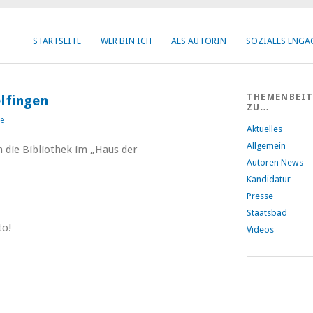
STARTSEITE
WER BIN ICH
ALS AUTORIN
SOZIALES ENG
THEMENBEI
lfingen
ZU…
e
Aktuelles
Allgemein
n die Bibliothek im „Haus der
Autoren News
Kandidatur
Presse
Staatsbad
to!
Videos