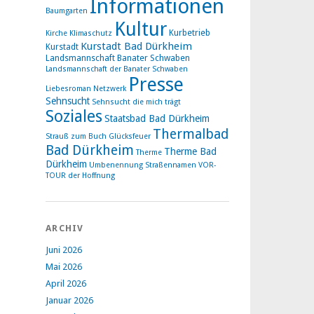
Informationen
Baumgarten
Kultur
Kurbetrieb
Kirche
Klimaschutz
Kurstadt Bad Dürkheim
Kurstadt
Landsmannschaft Banater Schwaben
Landsmannschaft der Banater Schwaben
Presse
Liebesroman
Netzwerk
Sehnsucht
Sehnsucht die mich trägt
Soziales
Staatsbad Bad Dürkheim
Thermalbad
Strauß zum Buch Glücksfeuer
Bad Dürkheim
Therme Bad
Therme
Dürkheim
Umbenennung Straßennamen
VOR-
TOUR der Hoffnung
ARCHIV
Juni 2026
Mai 2026
April 2026
Januar 2026